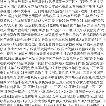
线
91午夜在线
福利在线视频导航
欧美喷潮一区二区
午夜理论片
日本第
二片区
国产免费大片
精品呦视频
日本乱伦高清无码
深夜国产视频
91刺
激视频
日本中文字幕一区
日韩免费精品视频
日本高清v
欧美日韩伦理午
夜
91碰超免费
亚洲色图网站
精品欧美
成人AV在线观看
日本a级在线
干
露脸熟女
在线观看黄色网
成人抖音
爰上碰91
国产美女91视频
国产情侣
片
97人人看
国产三级视频在线
91免费视频精品
国产精品另类
黄色AV网
站人
黄色91福利社
污网址18禁
国产高清不卡二区
成人午夜视频免费
欧
美激情福利网
国产青青青草
91草逼视频
免费看片日韩
午夜视频福利免费
国产嫩草视频在线
69叉叉叉
最新日本在线视频
日韩成人a
青青操91
五月
天婷婷
91短视频在线
国产在线观看的
白丝美女自慰网站
91福利免费视
频
加勒比91AV
91在线观看
黄网站av在线
国产视频
狠狠擼狠狠擼
91桃
色小视频
91激情
91干啪啪
青青操青青干
主播诱惑无码专区
欧美视频电
影
91播放
麻豆桃色网站
亚洲欧美国产另类
欧美伦理另类
国产刺激对白
在线观看91精品
欧美成年视频
操碰操揉
成人微拍福利导航
亚洲欧美国产
日韩
成年在线观看免费
岛国精品在线播放
狠狠撸第四色
欧美一页
女同
电影在线观看
91网国产尤物在
毛片网站黄色
狼人三级片
高清男同
国产
日韩伦理淫
成年免费视频
亚洲欧美中文视频
东京热亚洲色图
蜜桃成人超
碰网
91精品小视频
久草福利免费视影
五月天堂网
午夜女人喷潮毛片
亚
洲综合精品第一页|亚洲综合精品一二三区在线|亚洲综合精品一区二区
三|亚洲综合精品中文字幕|亚洲综合久久1区2区3区|亚洲综合久久成人A
片红豆|亚洲综合免费视频|亚洲综合女同|亚洲综合欧美在线热|亚洲综合
欧美在线视频
91伊人久久大香线蕉|91伊人久热福利|91伊人性爱视频|91
影院福利在线|91影院在线|91尤物成人色片|91尤物导航|91尤物视频|91