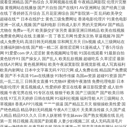
观看亚洲精品
国产热综合
久草网视频在线看
午夜精品网影院
伦理片完整
日韩操逼A 91秦先生在线 久草视频福利站 无码内射激情影院 91爱啪 国产精
版
黄视网站在线播放
国产片自拍
国产在线91
AV亚洲网址
国产经典三级
在线
丁香婷婷五月综合
五月花亚洲综合
国产影院第一页
乱码欧美孕交
超碰在线艹
日本在线护士
黄色三级免费网址
香港电影伦理片
91黄色电影
品青草 麻豆传媒视频 瑟瑟视频网站 91探花视频 丁香五月天堂影院 久草视频
亚洲一区成人视频
国产福利电影
日韩成人影片
男的天堂网AV
国产精品
尤物在
免费a一毛片
欧美肠交扩张另类
最新亚洲日韩精品
欧美在线视频
在资源线 色色影院1区2区 中文字幕日产av 成人骚网 美女网站18 伪娘自慰网
免费黄色网址在线
主播第一页
丁香五月网
性爱东京热
草逼视频78
国产
成人免费无码
高清日韩无码视频
宗和网五月天
日b视频
成人三级网站在
主播福利姬h在线
国产精一精二区
基情涩涩网
51漫画成人
丁香5月综合
站 91传媒在线播放 超碰国产在线 黄色网上站观看 欧美性爱熟女 午夜在线电
网
91爱爱com
伊人涩涩射
黄色视频网址导航
91国在线观看
91最新自拍
黄色软件91
国产操女人
国产乱人
欧美乱欲视频
超碰吃瓜
久草涩涩
最新
影 97色导航 黑人大吊后入 欧美亚日韩 无码av影院入口 91视频99视频 豆花午
在线A片网址
黄色视屏网站
欧美午夜寂寞影院
新视觉影视
成人写真福利
欧美内射网址
日本中文字幕无码
97日穴网
成人免费在线
精品国产免费观
看
国产不卡高清
91av在线播放
91制作传媒
岛国av资源
超碰91资源
国产
夜 久草蜜桃在线 人人骑人人妻 一本道资源站 av免费网站 国产日逼免费视频
乱一乱二乱三
日韩美女直播
91尤物69
蜜桃午夜激情
免费伦理电影
日本
电影伦理片
黄瓜视频成人
性爱婷婷
爱豆在线看
麻豆影院爱爱
成人软件
欧洲三级片 香蕉自拍网 AV午夜激情 国产麻豆9 欧美地址一二三 午夜av免费
视频
午夜宅男在线
91专区在线
狠狠干欧美
国产三级国产
国产欧美日韩
在线
97五月天婷婷
日韩在线网
91福利社视频
福利导航
A片三级网站
久
草视频8
香蕉APP污视频
艹艹艹插逼
国产精品五月天
狠狠操欧美性爱
国
91线看视频 福利视频在线 老湿机试看福利 亚洲操逼在线 a片导行 狠狠淫97
产绝色精品
精品孕妇无码视频
午夜A片三级片
天美果冻传媒
久久国产成
人精品
精品93久久久
日本人妖射精
学生妹avav
国产熟女视频在线
乱伦
超碰 日本叉叉叉成人片 亚洲男人天堂网 成人区人妻视频 久久av社区 色色欧
第一页
韩日视频
高清国产剧观看
人妻少妇视频二区
成人无码高清毛片
亚洲av激情电影
午夜导航在线
国内主播第一页
国产高清电影网址
91社区