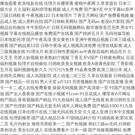
播放观看
欧美电影在线
伦理片在哪里看
蜜桃午夜网
久草资源在
日本三
亚洲黄色AU 草草浮力影院 久久婷婷香蕉影音 天天草人人草 91伪娘在线 国产
级大全
久久福利
福利所导航视频
成人片免费
国产第9页
中文字幕bt原声
三级日韩欧美
午夜视频123
日本推理片
丁香五月网站
国产免费看视频
极
品成人色
成人黑料自拍
国产日韩欧美网站
国产无码av
老湿A片影院
国产
日韩精品久久 欧美怡红院 伊人久艹 操逼国产视频 老司机午夜精品 亚洲红杏
精品自拍偷拍
牛牛影院A片
日韩无码视频网站
都市激情变态另类
男女91
视频
字幕在线精品播放
免费国产在线看
国产婷婷五月天
无码传媒导航
在线观看 超碰最新91大神 六月天色网 五月花激情网 97亚州狠狠色 海角社区
日本电影伦理
国产午夜高清
美女黄色18
亚洲午夜精品视频
日本三级成人
观看
国产精品第12页
日韩午夜场
成人视频高清免费
伦理在线影视
成人
三级视频在线
91理论片
欧美日韩性爱福利
av午夜探花福利
精品毛片
久
国产精伦 日本激情视频 综合大香蕉伊人 av香蕉伊人 五月天性爱欧美 国产福
久叉叉
另类人妖视频
欧美熟妇穴视频
丁香五月V国产
日韩黄色网址
豆花
福利视频
轮理片自拍偷拍
日韩欧美美女视频
欧美A级黄色影院
丁香影视
利资源 色域91大神 国产日韩久 欧美日韩中文在线 亚洲天堂无码播放 草逼网
五月花
福利视频电影久久
污污污污免费
91金典免费
欧美三级日本
成人
在线吃瓜网站
成人岛国影院
成人动漫二区三区
久草在线最新
日韩精品推
荐
国产精品一区自拍
男人天堂
a片123
另类视频欧美
国产在线直播
亚洲
123 精品久久综合五
卡一卡二
成人在线免费看黄
操操无码视频
国产高清第一页
91国产在线播
放
国产女人夜夜做
国产在线小视频
91com
91豆花成人
哪里有A片网址
精产国品
香蕉视频国产精品
91九色福利
成人国产无线视
欧美日韩性生活
片
国产伦理剧
国产精品无套无码
成年人网站免费
国产精品1000
91九色
在线视频
日本伦理片在线
三级无码在线天堂
久久成人亚洲
日本中文视频
在线
伦理剧推荐
国产成人精品日本
97甜桃品种介绍
91插插插
欧美SE第
二页
毛片内射女
激情另类欧美一二
国产色视频
孕妇三级av无码
日韩欧
美色综合
美女社区成人
在线免费看片
日本一级
国产传媒视频网站
免费