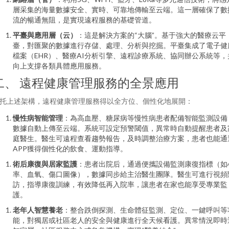
層采集的海量數據安全、實時、可靠地傳輸至云端。這一層確保了數
流的暢通無阻，是實現遠程服務的基礎管道。
平臺與應用層（云）
：這是解決方案的“大腦”。基于強大的醫療云平
臺，對匯聚的數據進行存儲、處理、分析與挖掘。平臺集成了電子健
檔案（EHR）、醫療AI分析引擎、遠程診療系統、協同辦公系統等，
向上支撐各類具體應用服務。
二、 遠程健康管理服務的全景應用
托上述架構，遠程健康管理服務得以全方位、個性化地展開：
慢性病智能管理
：為高血壓、糖尿病等慢性病患者配備智能監測設備
數據自動上傳至云端。系統可設定預警閾值，異常時自動提醒患者及
庭醫生。醫生可遠程查看趨勢報告，及時調整治療方案，患者也能通
APP獲得個性化的飲食、運動指導。
術后康復與居家監護
：患者出院后，通過便攜設備監測康復指標（如
率、血氧、傷口圖像），數據同步給主治醫生團隊。醫生可進行視頻
訪，指導康復訓練，有效降低再入院率，讓患者在家也能享受專業監
護。
老年人智慧養老
：整合跌倒探測、生命體征監測、定位、一鍵呼叫等
能，對獨居或社區老人的安全與健康進行全天候看護。異常情況即時