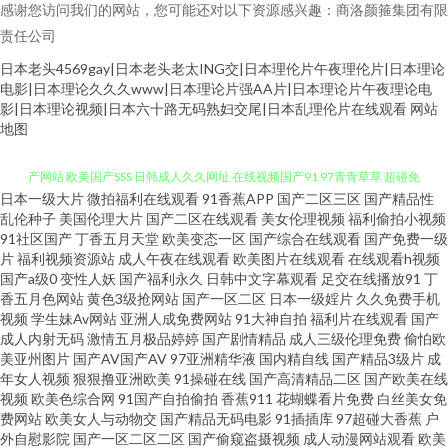
感谢您访问我们的网站，您可能还对以下资源感兴趣：商洛颜箍集团有限
责任公司
日本老头4569gay|日本老头老太ING交|日本理伦片午夜理伦片|日本理论
电影|日本理论久久久www|日本理论片强AA片|日本理论片午夜理论电
影|日本理论视频|日本六十路无码熟妇交尾|日本乱理伦片在线观看
网站
地图
日本一级大片
微拍福利在线观看
91香蕉APP
国产二区三区
国产精品性
午夜老司机视频 国产自91 91视频区 超碰V91在线 国产日韩一二三区 久久国
乱伦种子
美国伦理大片
国产二区在线观看
美女伦理视频
福利偷拍小视频
91社区国产
丁香五月天堂
欧美变态一区
国产综合在线观看
国产免费一级
片
福利视频资源站
成人午夜在线观看
欧美图片在线观看
在线观看h视频
产网站 欧美国产SSS 日韩成人久久网址 在线视频国产91 97青青草草 超碰免
国产a级0
变性人妖
国产福利永久
日韩中文字幕观看
足交在线播放91
丁
香五月色网站
黄色3级抢网站
国产一区二区
日本一级婬片
久久免费手机
费人妻 国产精品自在线 亚洲性爱小说网 变态另类在线 国产情侣国产 九九热
视频
学生妹Av网站
亚洲人成免费网站
91大神自拍
福利片在线观看
国产
成人内射无码
激情五月极品婷婷
国产剧情精品
成人三级伦理免费
偷怕欧
美亚州图片
国产AV国产AV
97亚洲精华液
国内精自线
国产精品3级片
成
色 日本91网站 无码人妻熟妇av 91资源共享总站 成人黄色三级 国产精品夜夜
年女人视频
狠狠撸亚洲欧美
91操碰在线
国产高清精品二区
国产欧美在线
视频
欧美色综合网
91国产自拍偷拍
香蕉911
花蝴蝶看片免费
白丝美女免
夜 久草福利电影 三级av片在线看 亚洲狼人综合 91老司机精品 www情色五月
费网站
欧美女人与动物交
国产精品无码电影
91插插库
97超碰大香蕉
户
外自慰影院
国产一区二区二区
国产偷窥盗摄视频
成人动漫网站观看
欧美