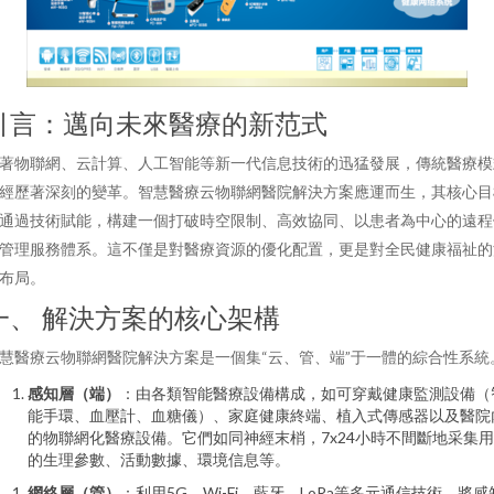
引言：邁向未來醫療的新范式
著物聯網、云計算、人工智能等新一代信息技術的迅猛發展，傳統醫療模
經歷著深刻的變革。智慧醫療云物聯網醫院解決方案應運而生，其核心目
通過技術賦能，構建一個打破時空限制、高效協同、以患者為中心的遠程
管理服務體系。這不僅是對醫療資源的優化配置，更是對全民健康福祉的
布局。
一、 解決方案的核心架構
慧醫療云物聯網醫院解決方案是一個集“云、管、端”于一體的綜合性系統
感知層（端）
：由各類智能醫療設備構成，如可穿戴健康監測設備（
能手環、血壓計、血糖儀）、家庭健康終端、植入式傳感器以及醫院
的物聯網化醫療設備。它們如同神經末梢，7x24小時不間斷地采集
的生理參數、活動數據、環境信息等。
網絡層（管）
：利用5G、Wi-Fi、藍牙、LoRa等多元通信技術，將感