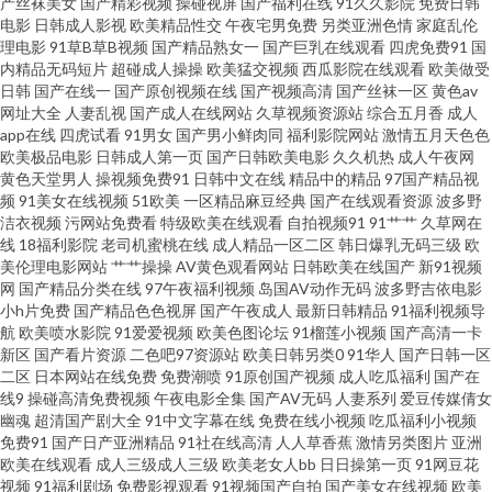
产丝袜美女
国产精彩视频
操碰视屏
国产福利在线
91久久影院
免费日韩
里只有 免费的av网站 日韩干逼网 午夜激情福利 91次元官网 AV密穴老司机 超
电影
日韩成人影视
欧美精品性交
午夜宅男免费
另类亚洲色情
家庭乱伦
理电影
91草B草B视频
国产精品熟女一
国产巨乳在线观看
四虎免费91
国
内精品无码短片
超碰成人操操
欧美猛交视频
西瓜影院在线观看
欧美做受
碰在线91站 国产视频二区 久久精品国产亚州 日韩黄色AV网站 香蕉视频ap 91
日韩
国产在线一
国产原创视频在线
国产视频高清
国产丝袜一区
黄色av
网址大全
人妻乱视
国产成人在线网站
久草视频资源站
综合五月香
成人
換覺 A级论理片 成人剧场 精品自拍4 欧美性爱综合 深夜释放在线 亚洲酒店a
app在线
四虎试看
91男女
国产男小鲜肉同
福利影院网站
激情五月天色色
欧美极品电影
日韩成人第一页
国产日韩欧美电影
久久机热
成人午夜网
黄色天堂男人
操视频免费91
日韩中文在线
精品中的精品
97国产精品视
片 91工厂熟女露脸 大香蕉伊人9 精品国产区久久 欧美成人官网 日韩无码网址
频
91美女在线视频
51欧美
一区精品麻豆经典
国产在线观看资源
波多野
洁衣视频
污网站免费看
特级欧美在线观看
自拍视频91
91艹艹
久草网在
伊人大香焦 99爱综合 大香蕉易淫网 韩日免费 另类综合激情 人人妻人人肏 亚
线
18福利影院
老司机蜜桃在线
成人精品一区二区
韩日爆乳无码三级
欧
美伦理电影网站
艹艹操操
AV黄色观看网站
日韩欧美在线国产
新91视频
网
国产精品分类在线
97午夜福利视频
岛国AV动作无码
波多野吉依电影
洲男人手机天堂 97精品自拍 超碰不卡网站 国产1区2视频 玖玖在线视频 日本
小h片免费
国产精品色色视屏
国产午夜成人
最新日韩精品
91福利视频导
航
欧美喷水影院
91爱爱视频
欧美色图论坛
91榴莲小视频
国产高清一卡
色情六月天 免费看黄链接 91网站永久免费 欧美成a 97人妻碰碰碰 久草福利
新区
国产看片资源
二色吧97资源站
欧美日韩另类0
91华人
国产日韩一区
二区
日本网站在线免费
免费潮喷
91原创国产视频
成人吃瓜福利
国产在
线9
操碰高清免费视频
午夜电影全集
国产AV无码
人妻系列
爱豆传媒倩女
小视频 人妻福利剧场 日本AⅤ免费观看 91久久大香蕉 超碰97人人草 国产精品
幽魂
超清国产剧大全
91中文字幕在线
免费在线小视频
吃瓜福利小视频
免费91
国产日产亚洲精品
91社在线高清
人人草香蕉
激情另类图片
亚洲
多乙 精品一区二区蜜桃 日本A视频 亚洲爱爱爱含羞草 91探花在线 福利电影
欧美在线观看
成人三级成人三级
欧美老女人bb
日日操第一页
91网豆花
视频
91福利剧场
免费影视观看
91视频国产自拍
国产美女在线视频
欧美