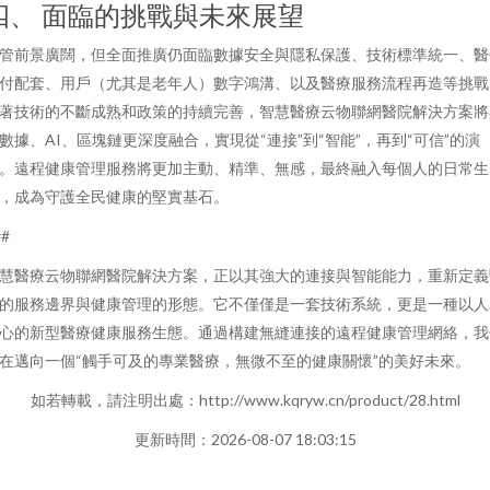
四、 面臨的挑戰與未來展望
管前景廣闊，但全面推廣仍面臨數據安全與隱私保護、技術標準統一、醫
付配套、用戶（尤其是老年人）數字鴻溝、以及醫療服務流程再造等挑戰
著技術的不斷成熟和政策的持續完善，智慧醫療云物聯網醫院解決方案將
數據、AI、區塊鏈更深度融合，實現從“連接”到“智能”，再到“可信”的演
。遠程健康管理服務將更加主動、精準、無感，最終融入每個人的日常生
，成為守護全民健康的堅實基石。
##
慧醫療云物聯網醫院解決方案，正以其強大的連接與智能能力，重新定義
的服務邊界與健康管理的形態。它不僅僅是一套技術系統，更是一種以人
心的新型醫療健康服務生態。通過構建無縫連接的遠程健康管理網絡，我
在邁向一個“觸手可及的專業醫療，無微不至的健康關懷”的美好未來。
如若轉載，請注明出處：http://www.kqryw.cn/product/28.html
更新時間：2026-08-07 18:03:15