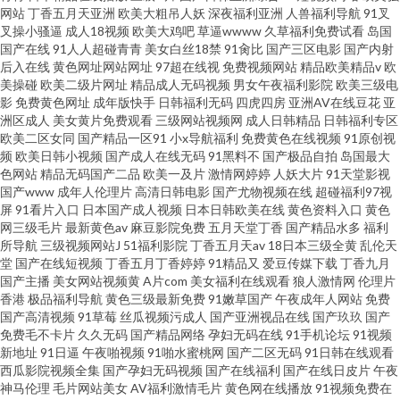
网站
丁香五月天亚洲
欧美大粗吊人妖
深夜福利亚洲
人兽福利导航
91叉
叉操小骚逼
成人18视频
欧美大鸡吧
草逼wwww
久草福利免费试看
岛国
国产在线
91人人超碰青青
美女白丝18禁
91肏比
国产三区电影
国产内射
后入在线
黄色网址网站网址
97超在线视
免费视频网站
精品欧美精品v
欧
美操碰
欧美二级片网址
精品成人无码视频
男女午夜福利影院
欧美三级电
影
免费黄色网址
成年版快手
日韩福利无码
四虎四房
亚洲AV在线豆花
亚
洲区成人
美女黄片免费观看
三级网站视频网
成人日韩精品
日韩福利专区
欧美二区女同
国产精品一区91
小x导航福利
免费黄色在线视频
91原创视
频
欧美日韩小视频
国产成人在线无码
91黑料不
国产极品自拍
岛国最大
色网站
精品无码国产二品
欧美一及片
激情网婷婷
人妖大片
91天堂影视
国产www
成年人伦理片
高清日韩电影
国产尤物视频在线
超碰福利97视
屏
91看片入口
日本国产成人视频
日本日韩欧美在线
黄色资料入口
黄色
网三级毛片
最新黄色av
麻豆影院免费
五月天堂丁香
国产精品水多
福利
所导航
三级视频网站J
51福利影院
丁香五月天av
18日本三级全黄
乱伦天
堂
国产在线短视频
丁香五月丁香婷婷
91精品又
爱豆传媒下载
丁香九月
国产主播
美女网站视频黄
A片com
美女福利在线观看
狼人激情网
伦理片
香港
极品福利导航
黄色三级最新免费
91嫩草国产
午夜成年人网站
免费
国产高清视频
91草莓
丝瓜视频污成人
国产亚洲视品在线
国产玖玖
国产
免费毛不卡片
久久无码
国产精品网络
孕妇无码在线
91手机论坛
91视频
新地址
91日逼
午夜啪视频
91啪水蜜桃网
国产二区无码
91日韩在线观看
西瓜影院视频全集
国产孕妇无码视频
国产在线福利
国产在线日皮片
午夜
神马伦理
毛片网站美女
AV福利激情毛片
黄色网在线播放
91视频免费在