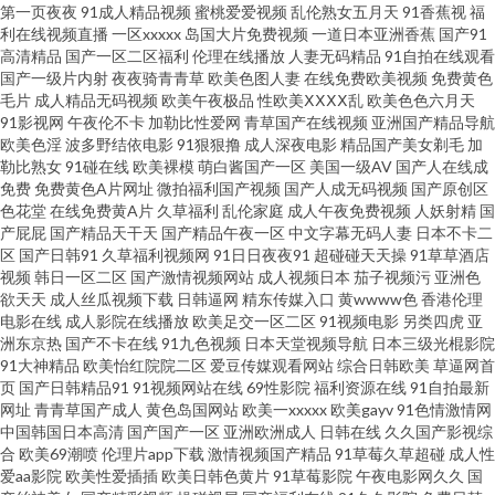
第一页夜夜
91成人精品视频
蜜桃爱爱视频
乱伦熟女五月天
91香蕉视
福
天 福利导航在线 激情视频综合 欧美A级性爱 日韩卡一卡二卡三 午夜电影激情
利在线视频直播
一区xxxxx
岛国大片免费视频
一道日本亚洲香蕉
国产91
高清精品
国产一区二区福利
伦理在线播放
人妻无码精品
91自拍在线观看
18 91快播 成人网站 精品九九女人 欧美极品视频 午夜影院强奸 97在线 国产
国产一级片内射
夜夜骑青青草
欧美色图人妻
在线免费欧美视频
免费黄色
毛片
成人精品无码视频
欧美午夜极品
性欧美ⅩⅩⅩⅩ乱
欧美色色六月天
91影视网
午夜伦不卡
加勒比性爱网
青草国产在线视频
亚洲国产精品导航
精品成 狠狠干2026 久久精点视频 欧美日韩肏屄 日韩a卡一 中文字幕亚洲图
欧美色淫
波多野结依电影
91狠狠撸
成人深夜电影
精品国产美女剃毛
加
勒比熟女
91碰在线
欧美裸模
萌白酱国产一区
美国一级AV
国产人在线成
片 91少妇福利姬 av天堂吧 大香蕉伊人福利 韩国三级日逼AV 欧美操逼熟妇 日
免费
免费黄色A片网址
微拍福利国产视频
国产人成无码视频
国产原创区
色花堂
在线免费黄A片
久草福利
乱伦家庭
成人午夜免费视频
人妖射精
国
产屁屁
国产精品天干天
国产精品午夜一区
中文字幕无码人妻
日本不卡二
本激情影院 亚洲一区在线 91婷婷射 A片人妖 豆花社区在线观看 岛国成人在
区
国产日韩91
久草福利视频网
91日日夜夜91
超碰碰天天操
91草草酒店
视频
韩日一区二区
国产激情视频网站
成人视频日本
茄子视频污
亚洲色
线 人人肏屄人人 午夜福利91视频 91大片在线播放 jk白丝被射 黄色网址的网
欲天天
成人丝瓜视频下载
日韩逼网
精东传媒入口
黄wwww色
香港伦理
电影在线
成人影院在线播放
欧美足交一区二区
91视频电影
另类四虎
亚
洲东京热
国产不卡在线
91九色视频
日本天堂视频导航
日本三级光棍影院
站 欧美妞干网 日韩欧美大片 97人人人热热 超碰超逼 国产精品噜噜噜 久草福
91大神精品
欧美怡红院院二区
爱豆传媒观看网站
综合日韩欧美
草逼网首
页
国产日韩精品91
91视频网站在线
69性影院
福利资源在线
91自拍最新
利不卡 欧洲日一区精品 少妇网址 午夜香焦剧场 97人妻人人 超碰在线日2 久
网址
青青草国产成人
黄色岛国网站
欧美一xxxxx
欧美gayv
91色情激情网
中国韩国日本高清
国产国产一区
亚洲欧洲成人
日韩在线
久久国产影视综
合
欧美69潮喷
伦理片app下载
激情视频国产精品
91草莓久草超碰
成人性
久五月亭 青娱乐青娱乐54 色呦呦国产 制服中文丝 97R精品 豆花91 九九热这
爱aa影院
欧美性爱插插
欧美日韩色黄片
91草莓影院
午夜电影网久久
国