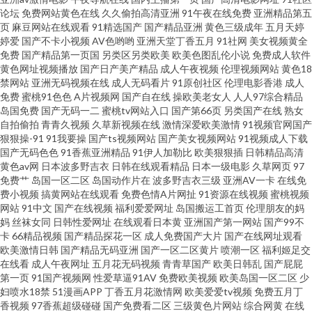
论坛
免费网站黄色在线
久久偷拍高清亚洲
91午夜在线免费
亚洲精品第五
美人妖 91黑丝美女艹逼 99草逼视频 老司机AV文字 天堂av影院 91洮色 大香
页
麻豆网站在线观看
91精选国产
国产精品亚洲
黄色三级成年
五月天婷
婷爱
国产不卡小视频
AV色哟哟
亚洲天堂丁香五月
91社网
美女视频黄全
蕉伊人婷婷 久久人人妻 少妇精品一区二区 91男人视频 成人综合剧场 久草福
免费
国产精品第一页国
另类区另类欧美
欧美色图乱伦小说
免费成人软件
黄色网址视频播放
国产日产美产精品
成人午夜视频
伦理视频网站
黄色18
禁网站
亚洲无码视频在线
成人无码看片
91原创社区
伦理电影香港
成人
利视频免费 欧美精品系列 欧美另内A∨ 香蕉视频污版下裁 www欧色 久草香蕉
免费
蜜桃91色色
A片视频网
国产自在线
操欧美老女人
人人97综合精品
岛国免费
国产无码一二
蜜桃tv网站入口
国产第66页
另类国产在线
熟女
97 日本香蕉网 伊人艹久久 a级黄卡 海角绿帽社区 人人妻人人摸 91香蕉婷婷
自拍偷拍
青青久视频
久草新视频在线
激情深爱欧美激情
91视频官网国产
狠狠操-91
91我要操
国产ts视频网站
国产美女视频网站
91视频成人下载
国产无码色色
91香蕉亚洲精品
91伊人加勒比
欧美狠狠插
日韩精品高清
欧美成人集中 91亚洲 国内精品1000 欧美涩涩视频 先锋影院性爱按摩 www午
黄色av网
日本波多野吉衣
日韩在线观看精品
日本一级电影
久草网页
97
免费艹
岛国一区二区
岛国动作片在
波多野吉衣三级
亚洲AV一卡
在线免
夜激情 黑人黄色网址 欧美性第一页 成人超碰在线观看 91n视频 综合狼人Av
费小视频
搞黄网站在线观看
免费色情A片网扯
91资源在线视频
蜜桃视频
网站
91中文
国产在线视频
福利爱爱网址
岛国搬运工首页
伦理朋友的妈
妈
丝袜女同
日韩性爱网址
在线观看日本黄
亚洲国产第一网站
国产99不
久久AV资源网 91拍拍 韩国AV在线青青 综合色色 成人AV蜜臀影院 麻豆狼人
卡
66精品视频
国产精品探花一区
成人免费国产大片
国产在线网址观看
欧美激情日韩
国产精品无码亚洲
国产一区二区黄片
喷潮一区
福利姬足交
伊人 午夜福利7 传媒大片免费看 欧美女色色com 亚洲AV另类 www99爱视频
在线看
成人午夜网址
五月花无码视频
青青草国产
欧美日韩乱
国产屁屁
第一页
91国产视频网
性爱草逼91AV
免费欧美视频
欧美岛国一区二区
少
妇喷水18禁
51漫画APP
丁香五月花激情网
欧美爱爱tv视频
免费五月丁
九九福利社 日韩无码专区 91超碰在线咨询 成人操碰视频 久久偷拍视频精品
香视频
97香蕉超级碰碰
国产免费看二区
三级黄色片网站
综合网黄
在线