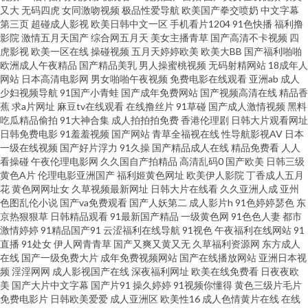
又大
无码四虎
女同激吻视频
极品性爱导航
欧美国产拳交喷奶
中文字幕
导航 久草精品国产系列 91免费视频在线 成人网站黑丝 国内精品海角视频 老
第三页
超碰成人影视
欧美日韩中文一区
手机看片1204
91色快播
福利撸
影院
激情五月天国产
综合网五月天
美女主播青草
国产高清不卡视频
四
司机福利大香蕉 婷婷成人网导航 91熟妇在线 成人最新在线 黑料网曝福利导
虎影视
欧美一区在线
操碰视频
五月天婷婷欧美
欧美大BB
国产福利啪啪
欧洲成人午夜精品
国产精品美乳
男人操蜜桃视频
无码射精网站
18成年人
网站
日本高清电影网
男女啪啪午夜视频
免费电影在线观看
亚洲ab
成人
航 欧美色频 午夜激情福利 51国产探花 AV地址资源 成人在线不卡 青青草伊人
少妇视频导航
91国产小青蛙
国产成年免费网站
国产视频高清在线
精品香
蕉
求a片网址
麻豆tv在线观看
在线撸丝片
91草碰
国产成人激情视频
黑料
网 午夜精品久久99 91涩涩大片 超碰免费成人 国产系列WWW 欧美少妇肏屄
吃瓜精品偷拍
91大神合集
成人拍拍拍免费
香港伦理剧
日韩大片观看网址
日韩免费电影
91羞羞视频
国产网站
青草全福视在线
性导航影视AV
日本
一级在线视频
国产好片浮力
91久操
国产精品成人在线
精品免费看
人人
五月丁香成人版 91巨炮网站 超碰成人网 狼人综合网 日韩色色网站 在线A片
看操碰
午夜伦理电影网
久久国自产拍精品
高清乱码0
国产欧美
日韩三级
黄色A片
伦理电影亚洲国产
福利姬黄色网址
欧美伊人影院
丁香成人五月
导航 肏屄韩影院 黄色网子 欧洲性爱网 无码午夜影院 91大香蕉cn 超碰97干操
花
黄色网网址女
久草视频最新网址
日韩大片在线看
久久亚洲人成
亚州
色图乱伦小说
国产va免费观看
国产人妖第二
成人影片h
91色婷婷瑟色
东
京热狠狠草
日韩精品观看
91最新国产精品
一级黄色网
91色色人妻
都市
国产在线网站 美女91视频网站 操逼问址 激情四虎 欧洲精品自线 天天拍液夜
激情婷婷
91精品国产91
云涩福利在线导航
91视色
午夜福利在线网站
91
直播
91处女
伊人网青青草
国产又爽又黄又无
久草福利资源网
东方成人
拍 51草草草 www99艹 国产少妇高潮 蜜桃视频在线观看 三级AV网站 伊人99
在线
国产一级免费大片
成年免费视频网站
国产在线播放网站
亚洲日本视
频
淫淫网网
成人影视国产在线
深夜福利网址
欧美在线免费看
日夜夜欧
美
国产大片中文字幕
国产片91
操久婷婷
91视频你懂得
黄色三级片毛片
大香蕉 操逼rj 黄色福利导航 欧美性色网 午夜精品影院 麻豆黄色一色片 欧美
免费电影片
日韩欧美爱爱
成人亚洲区
欧美性16
成人色情黄片在线
在线