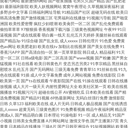
观看污网站
最新激情h网站
国产喷浆抽搐
宅男久久国产精品
国产乱肥老
妇
最新福利影院
欧美人妖视频网站
窝窝午夜理论
久草视频深夜福利
波
多野步中文字幕
日韩福利网址导航
91精品国产社区
超碰无码在线
欧美日
韩高清免费
国产激情视频三区
宅男福利在线播放
91视频污导航
国产啪亚
洲国
欧美性爱密臀
疯狂少妇喷潮
欧美肏屄一区二区
国产乱伦免费观看
偷拍草草草
97狠狠插
香蕉视频下载污版
三级黄色视频网址
午夜99
91日
逼视频
国产成在线观看
萌白酱一线天
乱伦五月天婷婷
美腿丝袜在线观看
国产精品3p
91综合碰
国产乱女乱
成人xxxxx
日韩伦理片
91色爱
免费黄
色av网址
欧美肥老妇
欧美在线tv
加勒比在线视屏
国产美女在线免费
91
香蕉污APP
国产高清自拍一区
第一页草草影院
韩日成人
精品福利
91天
堂一区二区
日韩a级电影
国产二区高清
国产www视频
国产粉嫩
国产男女
猛视频
91社在线看
欧美日韩黄色片
变态另态另类2
91李宗精品
黑丝袜自
慰喷水
乱伦五月
国产无码网站
三级无毒免费
青青草51
91丝袜在线
91九
色在线观看
91插
成人中文字幕免费
成年人网站视频
免费在线影院
日本
欧美第一页
国产ts在线观看
午夜影院国产在线
91操在线观看
日韩在线播
放视频
成人大片一级天天
内射性爱网址大全
欧美社区第一页
欧美在线视
频播放
91视频污污污
超碰在线公开
AV蜜桃吃瓜
日本欧美在线看
国产精
选免费视频
国产精品91视频
69热最新网址
无码白丝强行免费
激情影院
日韩
久草123
福利欧美在线
成人片无码
日韩成人极品视频
国产在线诱惑
乱人xxxxx
超黄无码
三级黄色图片
91免费看视频
精品午夜福利网
精品亚
洲成a人
国产精品萌白酱
日本理论
91操电影
91一区
成人精品无
91国产
小视频
日韩美女免费直播
A片网站网址
激情文学色
国产主播第37页
青久
青青
日本精品在线播放
三级A片
国产日韩亚洲综合
91短视频网站
欧美骚