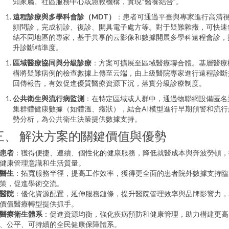
知家屬、社區服務中心或急救機構，實現“醫養結合”。
遠程診療與多學科會診（MDT）
：患者可通過平臺與專家進行高清
頻問診，完成初診、復診、開具電子處方等。對于疑難雜癥，可快速
結不同地區的專家，基于共享的云影像和數據開展多學科遠程會診，
升診斷精準度。
區域醫療協同與分級診療
：方案可擴展至區域醫療聯合體。基層醫療
構將疑難病例的檢查數據上傳至云端，由上級醫院專家進行遠程診斷
回傳報告，有效促進優質醫療資源下沉，落實分級診療制度。
公共衛生與流行病監測
：在特定區域或人群中，通過物聯網設備匿名
集群體健康數據（如體溫、癥狀），結合AI模型進行早期預警和流行
勢分析，為公共衛生決策提供數據支持。
三、 解決方案的關鍵價值與優勢
患者
：獲得便捷、連續、個性化的健康服務，降低就醫成本與奔波勞頓，
健康管理意識和生活質量。
醫生
：拓寬服務半徑，提高工作效率，獲得更全面的患者院外數據支持臨
策，促進學術交流。
醫院
：優化資源配置，延伸服務鏈條，提升醫院管理效率與品牌影響力，
價值醫療轉型提供抓手。
醫療衛生體系
：促進資源均衡，強化疾病預防和健康管理，助力構建更高
、公平、可持續的全民健康保障體系。