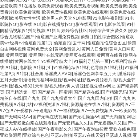
爰爱欧美|91在播放
欧美免费观看|欧美免费观看视频|欧美免费看|欧美免
费看片|欧美免费视频|欧美免费性视频|欧美免费在线观看|欧美免费在线
视频|欧美男女性生活|欧美男人的天堂
91电影网|91电影午夜剧场|91电
影院|91电影在线|91电影在线播放|91电影在线观看|91电影在线看|91抖
阴精品视频|91抖阴视频|91抖音
婷婷综合社区|婷婷综合亚洲爱久久|婷婷
综合尤物精品国产|偷窥国产亚洲免费视频|偷窥目拍性综合图区|偷窥欧
美wc经典tv|偷窥自拍第1页|偷窥自拍|去干网|偷窥自拍性综合图区|偷窥
自由网络视频
黄网免费大全|黄网免费进入|黄网入口免费|黄网入口网页
版|黄网网页版|黄网网址在线无码|黄网页在线观看|黄网页在线看|黄网在
线播放|黄网在线大全
91福利导航大全|91福利导航第一页|91福利导航在
线|91福利电影院|91福利汇|91福利论坛|91福利色导航|91福利社|91福利
社第9页|91福利社合集
淫淫成人AV网|淫淫色色网亭亭五月天|淫淫婷婷
五月天激情|淫语微拍福利导航|影视av网址|影视av资源看片|影视大全韩
福利|影视先锋321天堂|影视先锋av男人资源|影视先锋av网址
国产精选第
页|国产精选第一页|国产精选一区蜜芽|国产精选在线|国产精液无码|国产
精英自在线|国产九九|国产九九操逼大全|国产九九国内自拍|国产九九免
费视频
97福利站|97福利资源|97福利资源超碰在线|97福利资源网|97干
97色|97干爱榴|97干逼电影|97干福利视频|97干免费视频|97干欧美影视
国产无码网站Av|国产无码在线视屏|国产无毛操逼66|国产无内自拍网址|
国产无套粉嫩白浆在线观看|国产无套精品久久|国产无遮挡a片又|国产午
夜成人AV在线播放|国产午夜电影久久|国产午夜对白按摩
亚欧在线色图|
亚欧资源网|亚欧综合色色|亚瑟av偷拍|亚瑟av在线天堂|亚瑟成人视频|亚