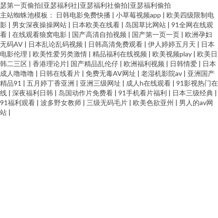
瑟第一页偷拍|亚瑟福利社|亚瑟福利社偷拍|亚瑟福利偷拍
主站蜘蛛池模板：
日韩电影免费快播
|
小草莓视频app
|
欧美四级限制电
影
|
男女深夜操操网站
|
日本欧美在线看
|
岛国草比网站
|
91全网在线观
看
|
在线观看狼窝电影
|
国产高清自拍视频
|
国产第一页一页
|
欧洲孕妇
无码AV
|
日本乱论乱码视频
|
日韩高清免费观看
|
伊人婷婷五月天
|
日本
电影伦理
|
欧美性爱另类激情
|
精品福利在线视频
|
欧美视频play
|
欧美日
韩二三区
|
香港理论片
|
国产精品乱伦仔
|
欧洲福利视频
|
日韩情爱
|
日本
成人噜噜噜
|
日韩在线看片
|
免费无毒AV网址
|
老湿机影院av
|
亚洲国产
精品91
|
五月婷丁香亚洲
|
亚洲三级网址
|
成人h在线观看
|
91影视热门在
线
|
深夜福利日韩
|
岛国动作片免费看
|
91手机看片福利
|
日本三级经典
|
91福利观看
|
波多野女教师
|
三级无码毛片
|
欧美色欲亚州
|
男人的av网
站
|